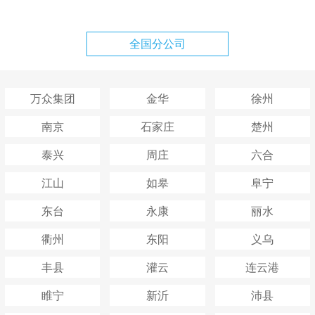
全国分公司
万众集团
金华
徐州
南京
石家庄
楚州
泰兴
周庄
六合
江山
如皋
阜宁
东台
永康
丽水
衢州
东阳
义乌
丰县
灌云
连云港
睢宁
新沂
沛县