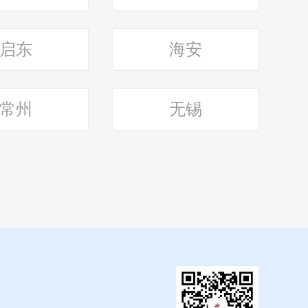
启东
海安
常州
无锡