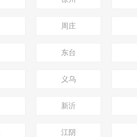
兴
周庄
宁
东台
阳
义乌
宁
新沂
化
江阴