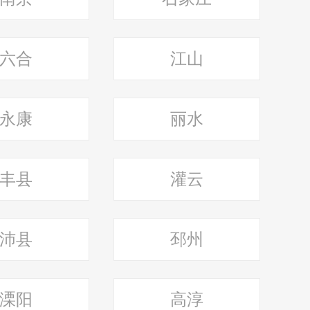
六合
江山
永康
丽水
丰县
灌云
沛县
邳州
溧阳
高淳