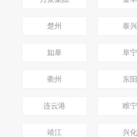
楚州
泰
如皋
阜
衢州
东
连云港
睢
靖江
兴