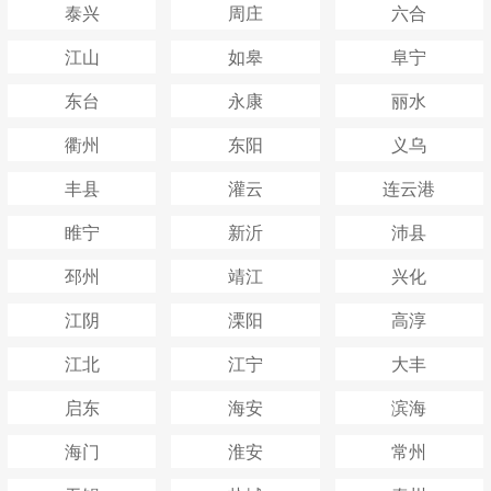
泰兴
周庄
六合
江山
如皋
阜宁
东台
永康
丽水
衢州
东阳
义乌
丰县
灌云
连云港
睢宁
新沂
沛县
邳州
靖江
兴化
江阴
溧阳
高淳
江北
江宁
大丰
启东
海安
滨海
海门
淮安
常州