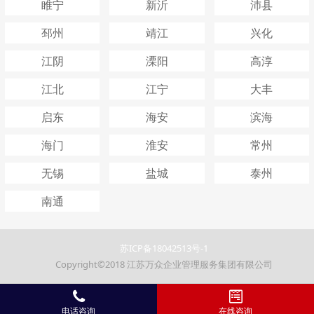
睢宁
新沂
沛县
邳州
靖江
兴化
江阴
溧阳
高淳
江北
江宁
大丰
启东
海安
滨海
海门
淮安
常州
无锡
盐城
泰州
南通
苏ICP备18042513号-1
Copyright©2018 江苏万众企业管理服务集团有限公司
电话咨询
在线咨询