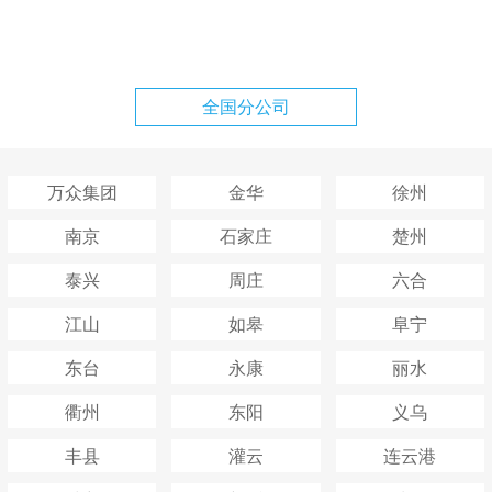
全国分公司
万众集团
金华
徐州
南京
石家庄
楚州
泰兴
周庄
六合
江山
如皋
阜宁
东台
永康
丽水
衢州
东阳
义乌
丰县
灌云
连云港