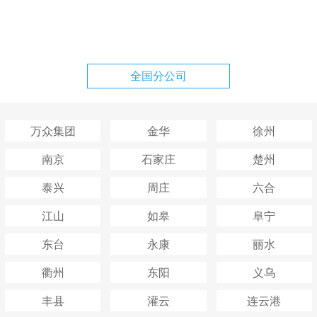
全国分公司
万众集团
金华
徐州
南京
石家庄
楚州
泰兴
周庄
六合
江山
如皋
阜宁
东台
永康
丽水
衢州
东阳
义乌
丰县
灌云
连云港