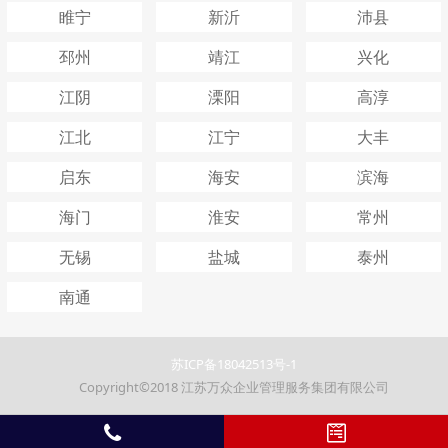
睢宁
新沂
沛县
邳州
靖江
兴化
江阴
溧阳
高淳
江北
江宁
大丰
启东
海安
滨海
海门
淮安
常州
无锡
盐城
泰州
南通
苏ICP备18042513号-1
Copyright©2018 江苏万众企业管理服务集团有限公司