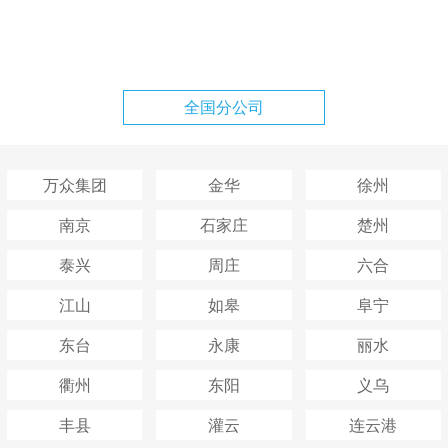
全国分公司
万众集团
金华
徐州
南京
石家庄
楚州
泰兴
周庄
六合
江山
如皋
阜宁
东台
永康
丽水
衢州
东阳
义乌
丰县
灌云
连云港