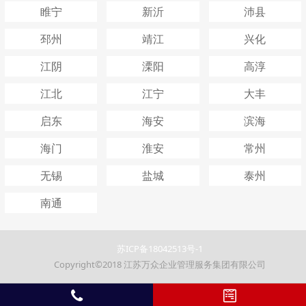
睢宁
新沂
沛县
邳州
靖江
兴化
江阴
溧阳
高淳
江北
江宁
大丰
启东
海安
滨海
海门
淮安
常州
无锡
盐城
泰州
南通
苏ICP备18042513号-1
Copyright©2018 江苏万众企业管理服务集团有限公司